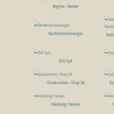
Bygma – Tønder
Der Nordschleswiger
Det 
EUC Syd
Glaskunsten – Shop 18
Gu
Hårdesign Tønder