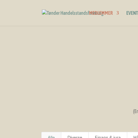
MEDLEMMER
EVENT
(E
Alle
Diverse
Finans & jura
H