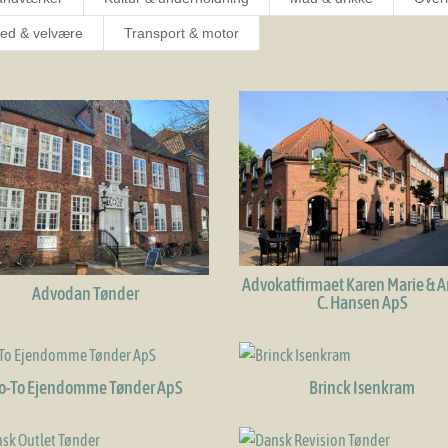
ed & velvære
Transport & motor
Advokatfirmaet Karen Marie & 
Advodan Tønder
C. Hansen ApS
o-To Ejendomme Tønder ApS
Brinck Isenkram