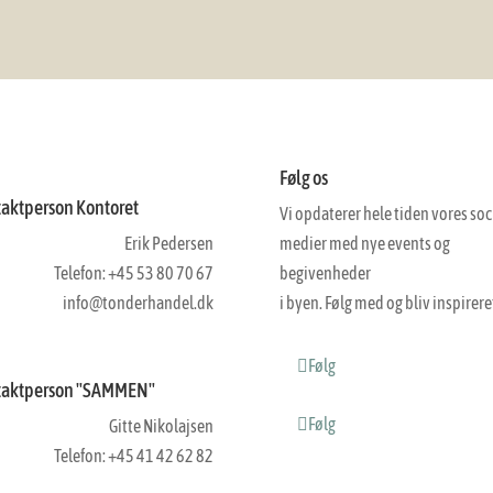
Følg os
aktperson Kontoret
Vi opdaterer hele tiden vores soc
Erik Pedersen
medier med nye events og
Telefon: +45 53 80 70 67
begivenheder
info@tonderhandel.dk
i byen. Følg med og bliv inspirere
Følg
taktperson "SAMMEN"
Følg
Gitte Nikolajsen
Telefon: +45 41 42 62 82