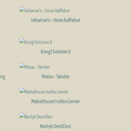
Johanne’s – Vores kaffebar
KongChristian X
ing
Matas – Tønder
Møbelhuset Indbo Center
Norlyk Destilleri