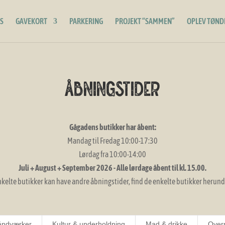
S
GAVEKORT
PARKERING
PROJEKT “SAMMEN”
OPLEV TØND
åbningstider
Gågadens butikker har åbent:
Mandag til Fredag 10:00-17:30
Lørdag fra 10:00-14:00
Juli + August + September 2026 - Alle lørdage åbent til kl. 15.00.
nkelte butikker kan have andre åbningstider, find de enkelte butikker herund
åndværker
Kultur & underholdning
Mad & drikke
Over