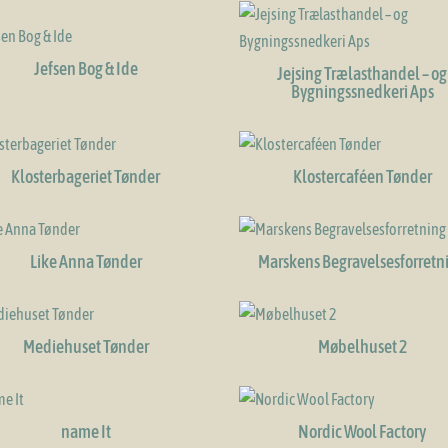
Jefsen Bog & Ide
Jejsing Trælasthandel – og
Bygningssnedkeri Aps
Klosterbageriet Tønder
Klostercaféen Tønder
Like Anna Tønder
Marskens Begravelsesforretn
Mediehuset Tønder
Møbelhuset 2
name It
Nordic Wool Factory