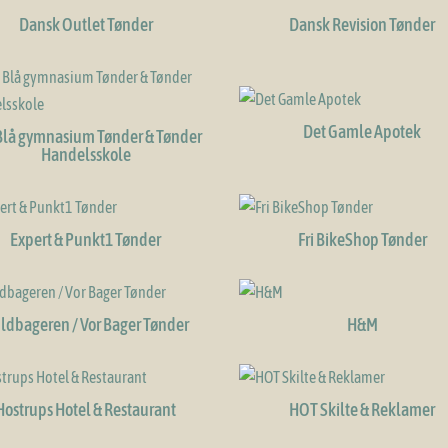
Dansk Outlet Tønder
Dansk Revision Tønder
Det Gamle Apotek
Blå gymnasium Tønder & Tønder
Handelsskole
Expert & Punkt1 Tønder
Fri BikeShop Tønder
ldbageren / Vor Bager Tønder
H&M
Hostrups Hotel & Restaurant
HOT Skilte & Reklamer