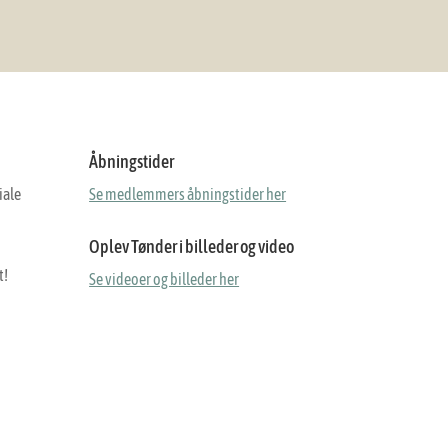
Åbningstider
iale
Se medlemmers åbningstider her
Oplev Tønder i billeder og video
t!
Se videoer og billeder her