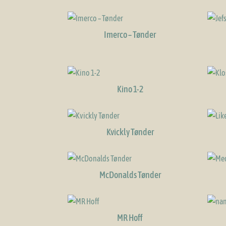
Imerco – Tønder
Kino 1-2
Kvickly Tønder
McDonalds Tønder
MR Hoff