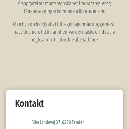
Årsopgørelser, momsregnskaber, fradragsregler og
låneansøgninger kommer du ikke uden om.
Men hvis du har rigeligt i dit eget fagområde og gerne vil
have lidt mere tid til familien, var det måske en idé at få
nogle andre til at ordne alle tallene?
Kontakt
Ribe Landevej 37, 6270 Tønder