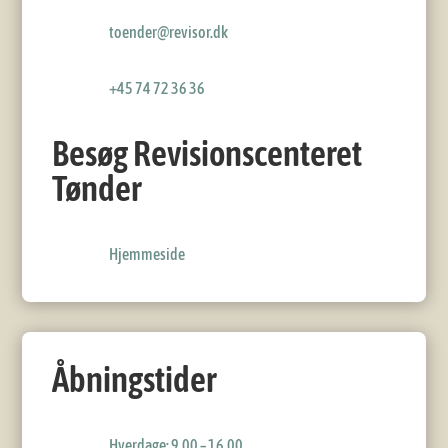
toender@revisor.dk
+45 74 72 36 36
Besøg Revisionscenteret
Tønder
Hjemmeside
Åbningstider
Hverdage: 9.00 – 16.00