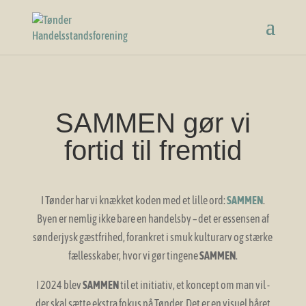
SAMMEN gør vi
fortid til fremtid
I Tønder har vi knækket koden med et lille ord:
SAMMEN
.
Byen er nemlig ikke bare en handelsby – det er essensen af
sønderjysk gæstfrihed, forankret i smuk kulturarv og stærke
fællesskaber, hvor vi gør tingene
SAMMEN
.
I 2024 blev
SAMMEN
til et initiativ, et koncept om man vil -
der skal sætte ekstra fokus på Tønder. Det er en visuel båret