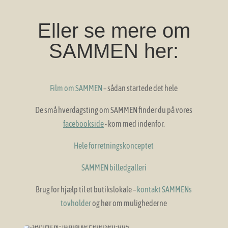
Eller se mere om
SAMMEN her:
Film om SAMMEN
– sådan startede det hele
De små hverdagsting om SAMMEN finder du på vores
facebookside
- kom med indenfor.
Hele forretningskonceptet
SAMMEN billedgalleri
Brug for hjælp til et butikslokale –
kontakt SAMMENs
tovholder
og hør om mulighederne