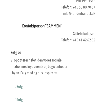
Erik Pedersen
Telefon: +45 53 80 70 67
info@tonderhandel.dk
Kontaktperson "SAMMEN"
Gitte Nikolajsen
Telefon: +45 41 42 62 82
Følg os
Vi opdaterer hele tiden vores sociale
medier med nye events og begivenheder
i byen. Følg med og bliv inspireret!
Følg
Følg