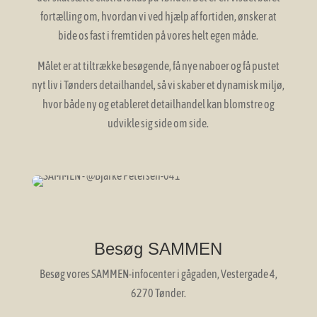
fortælling om, hvordan vi ved hjælp af fortiden, ønsker at
bide os fast i fremtiden på vores helt egen måde.
Målet er at tiltrække besøgende, få nye naboer og få pustet
nyt liv i Tønders detailhandel, så vi skaber et dynamisk miljø,
hvor både ny og etableret detailhandel kan blomstre og
udvikle sig side om side.
Besøg SAMMEN
Besøg vores SAMMEN-infocenter i gågaden, Vestergade 4,
6270 Tønder.