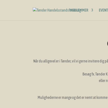
MEDLEMMER
EVENT
Når du alligevel er i Tønder, vil vi gerne invitere di
Besøg fx. Tønder 
eller 
Mulighederne er mange og det er nemt at komme rund