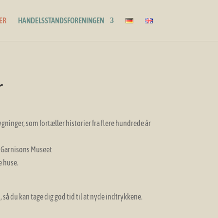
ER
HANDELSSTANDSFORENINGEN
r
ygninger, som fortæller historier fra flere hundrede år
& Garnisons Museet
e huse.
så du kan tage dig god tid til at nyde indtrykkene.