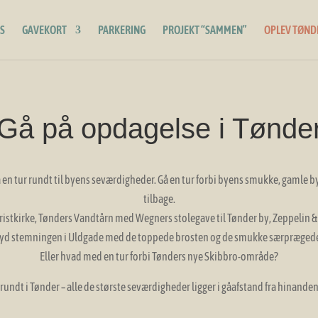
S
GAVEKORT
PARKERING
PROJEKT “SAMMEN”
OPLEV TØND
Gå på opdagelse i Tønde
g på en tur rundt til byens seværdigheder. Gå en tur forbi byens smukke, gamle b
tilbage.
Kristkirke, Tønders Vandtårn med Wegners stolegave til Tønder by, Zeppelin 
nyd stemningen i Uldgade med de toppede brosten og de smukke særpræged
Eller hvad med en tur forbi Tønders nye Skibbro-område?
t i Tønder – alle de største seværdigheder ligger i gåafstand fra hinanden, 