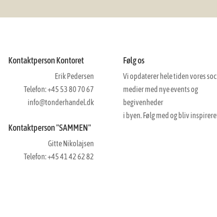
Kontaktperson Kontoret
Følg os
Erik Pedersen
Vi opdaterer hele tiden vores soc
Telefon: +45 53 80 70 67
medier med nye events og
info@tonderhandel.dk
begivenheder
i byen. Følg med og bliv inspirere
Kontaktperson "SAMMEN"
Gitte Nikolajsen
Telefon: +45 41 42 62 82