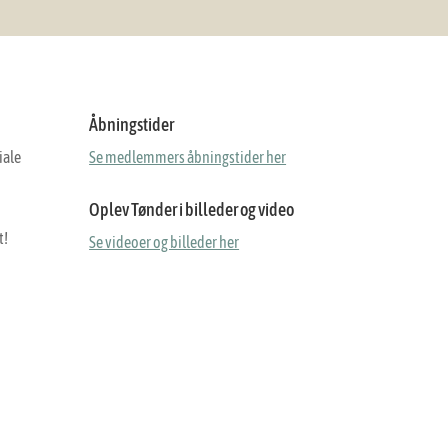
Åbningstider
iale
Se medlemmers åbningstider her
Oplev Tønder i billeder og video
t!
Se videoer og billeder her