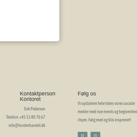
Kontaktperson
Følg os
Kontoret
Vi opdaterer hele tiden vores sociale
Erik Pedersen
medier med nye events og begivenhe
Telefon: +45 53 80 70 67
i byen. Følg med og bliv inspireret!
info@tonderhandel.dk