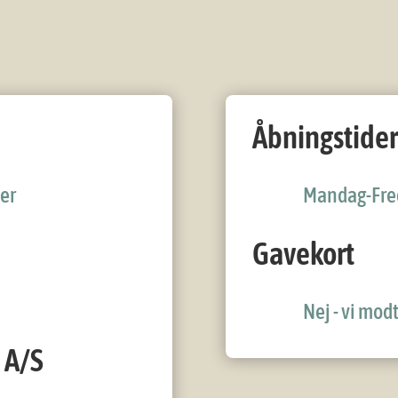
Åbningstider
er
Mandag-Fred
Gavekort
Nej - vi mod
 A/S