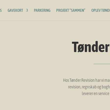
S
GAVEKORT
PARKERING
PROJEKT “SAMMEN”
OPLEV TØND
Tønder
Hos Tønder Revision har vi m
revision, regnskab og bogho
leverer en service 