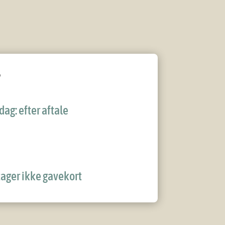
ag: efter aftale
tager ikke gavekort