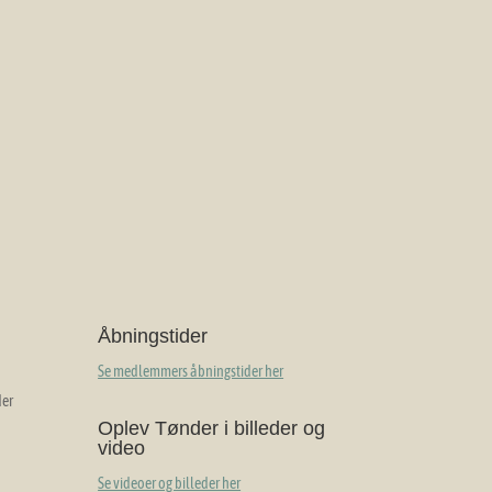
Åbningstider
Se medlemmers åbningstider her
der
Oplev Tønder i billeder og
video
Se videoer og billeder her