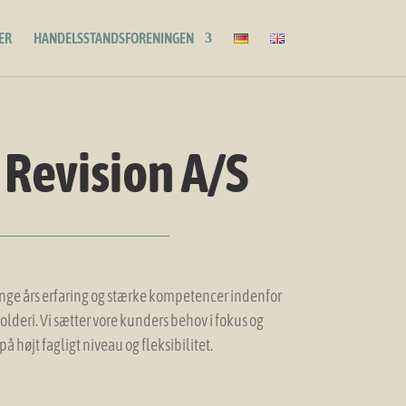
ER
HANDELSSTANDSFORENINGEN
 Revision A/S
ange års erfaring og stærke kompetencer indenfor
lderi. Vi sætter vore kunders behov i fokus og
på højt fagligt niveau og fleksibilitet.