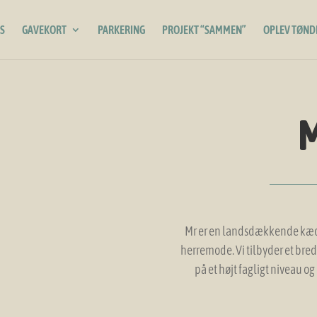
S
GAVEKORT
PARKERING
PROJEKT “SAMMEN”
OPLEV TØND
M
Mr er en landsdækkende kæde
herremode. Vi tilbyder et bre
på et højt fagligt niveau og