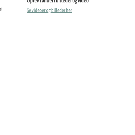
Oplev Tønder i billeder og video
t!
Se videoer og billeder her