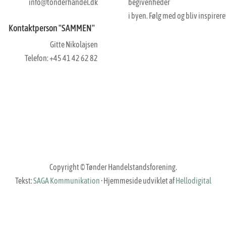
info@tonderhandel.dk
begivenheder
i byen. Følg med og bliv inspirere
Kontaktperson "SAMMEN"
Gitte Nikolajsen
Telefon: +45 41 42 62 82
Copyright © Tønder Handelstandsforening.
Tekst:
SAGA Kommunikation
·
Hjemmeside udviklet af
Hellodigital