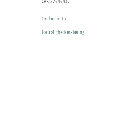
CVR: 27646417
Cookiepolitik
Fortrolighedserklæring