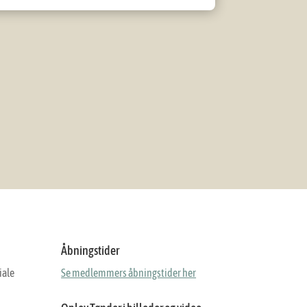
Åbningstider
iale
Se medlemmers åbningstider her