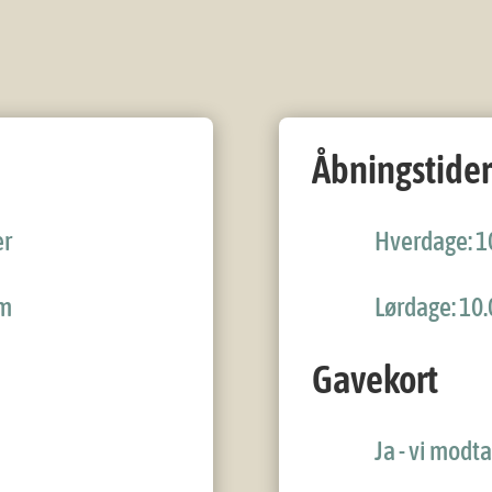
Åbningstider
er
Hverdage: 10
om
Lørdage: 10.
Gavekort
Ja - vi modt