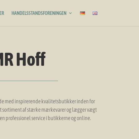
ER
HANDELSSTANDSFORENINGEN
R Hoff
 med inspirerende kvalitetsbutikker inden for
dt sortiment af stærke mærkevarer og lægger vægt
 en professionel service i butikkerne og online.