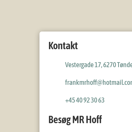
Kontakt
Vestergade 17, 6270 Tønd
frankmrhoff@hotmail.c
+45 40 92 30 63
Besøg MR Hoff