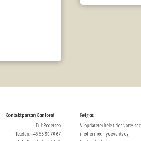
Kontaktperson Kontoret
Følg os
Erik Pedersen
Vi opdaterer hele tiden vores soc
Telefon: +45 53 80 70 67
medier med nye events og