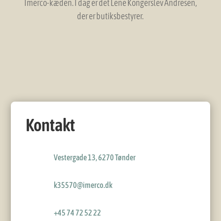
Imerco-kæden. I dag er det Lene Kongerslev Andresen,
der er butiksbestyrer.
Kontakt
Vestergade 13, 6270 Tønder
k35570@imerco.dk
+45 74 72 52 22