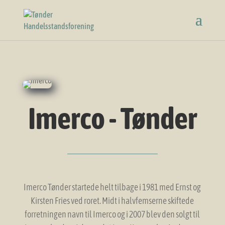
Imerco - Tønder
Imerco Tønder startede helt tilbage i 1981 med Ernst og
Kirsten Fries ved roret. Midt i halvfemserne skiftede
forretningen navn til Imerco og i 2007 blev den solgt til