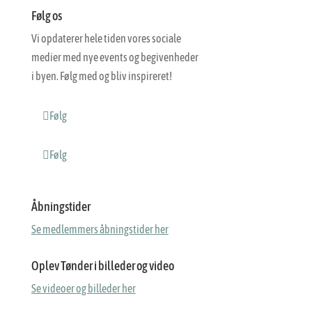
Følg os
Vi opdaterer hele tiden vores sociale
medier med nye events og begivenheder
i byen. Følg med og bliv inspireret!
Følg
Følg
Åbningstider
Se medlemmers åbningstider her
Oplev Tønder i billeder og video
Se videoer og billeder her