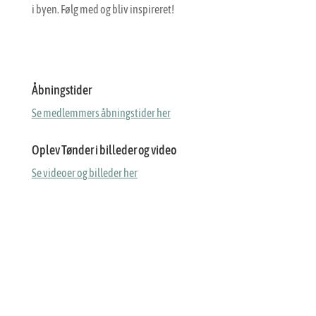
i byen. Følg med og bliv inspireret!
Åbningstider
Se medlemmers åbningstider her
Oplev Tønder i billeder og video
Se videoer og billeder her