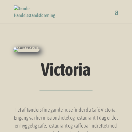
Victoria
I et af Tønders fine gamle huse finder du Café Victoria.
Engang var her missionshotel og restaurant. I dag er det
en hyggelig café, restaurant og kaffebar indrettet med