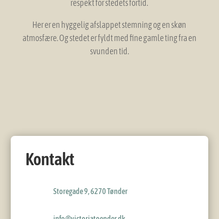
respekt for stedets fortid.
Her er en hyggelig afslappet stemning og en skøn
atmosfære. Og stedet er fyldt med fine gamle ting fra en
svunden tid.
Kontakt
Storegade 9, 6270 Tønder
info@victoriatoender.dk