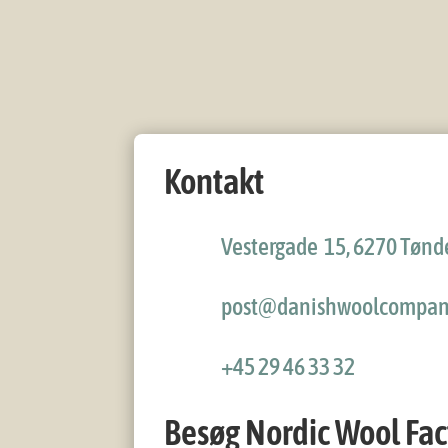
Kontakt
Vestergade 15, 6270 Tønd
post@danishwoolcompan
+45 29 46 33 32‬
Besøg Nordic Wool Fac