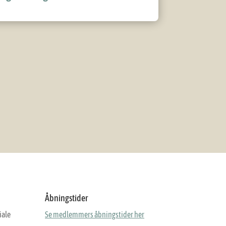
Åbningstider
iale
Se medlemmers åbningstider her