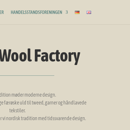
ER
HANDELSSTANDSFORENINGEN
 Wool Factory
adition møder moderne design.
ge færøske uld til tweed, garner og håndlavede
tekstiler.
 vi nordisk tradition med tidssvarende design.