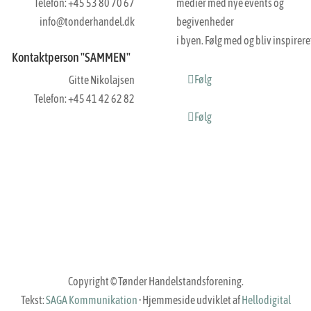
Telefon: +45 53 80 70 67
medier med nye events og
info@tonderhandel.dk
begivenheder
i byen. Følg med og bliv inspirere
Kontaktperson "SAMMEN"
Følg
Gitte Nikolajsen
Telefon: +45 41 42 62 82
Følg
Copyright © Tønder Handelstandsforening.
Tekst:
SAGA Kommunikation
·
Hjemmeside udviklet af
Hellodigital