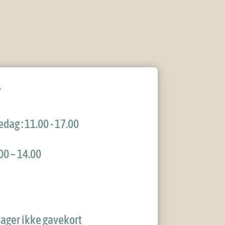
edag ​: 11.00 - 17.00
00 – 14.00
tager ikke gavekort