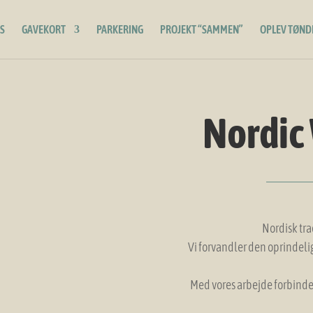
S
GAVEKORT
PARKERING
PROJEKT “SAMMEN”
OPLEV TØND
Nordic
Nordisk tr
Vi forvandler den oprindeli
Med vores arbejde forbinder