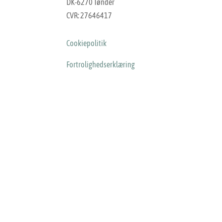
DK-6270 Tønder
CVR: 27646417
Cookiepolitik
Fortrolighedserklæring