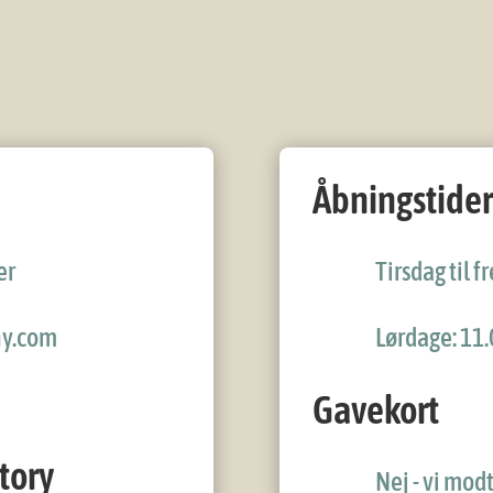
Åbningstider
er
Tirsdag til fr
y.com
Lørdage: 11.
Gavekort
tory
Nej - vi mod