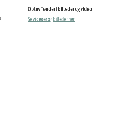
Oplev Tønder i billeder og video
t!
Se videoer og billeder her