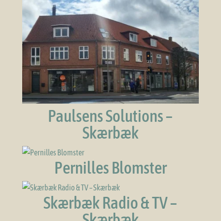
Paulsens Solutions –
Skærbæk
Pernilles Blomster
Skærbæk Radio & TV –
Skærbæk