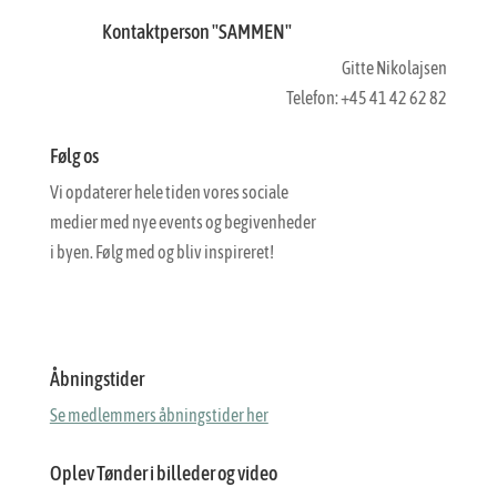
Kontaktperson "SAMMEN"
Gitte Nikolajsen
Telefon: +45 41 42 62 82
Følg os
Vi opdaterer hele tiden vores sociale
medier med nye events og begivenheder
i byen. Følg med og bliv inspireret!
Åbningstider
Se medlemmers åbningstider her
Oplev Tønder i billeder og video