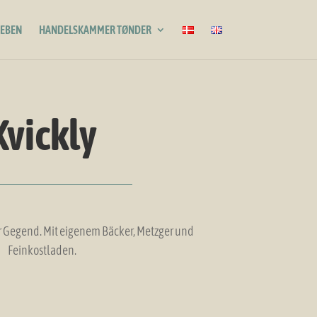
LEBEN
HANDELSKAMMER TØNDER
Kvickly
r Gegend. Mit eigenem Bäcker, Metzger und
Feinkostladen.