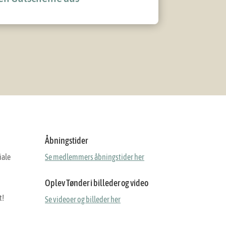
Åbningstider
iale
Se medlemmers åbningstider her
Oplev Tønder i billeder og video
t!
Se videoer og billeder her