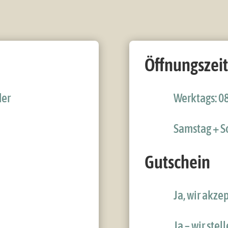
Öffnungszei
der
Werktags: 08
Samstag + So
Gutschein
Ja, wir akze
Ja – wir ste