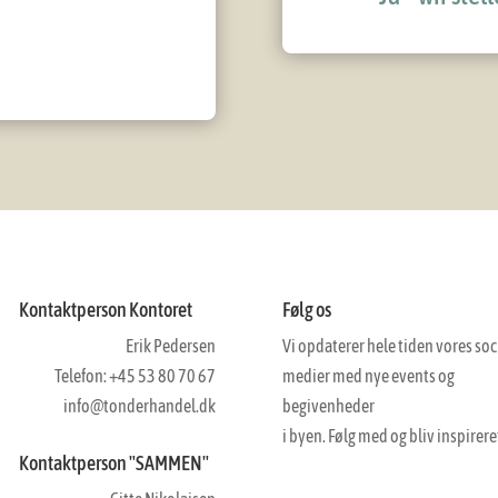
Kontaktperson Kontoret
Følg os
Erik Pedersen
Vi opdaterer hele tiden vores soc
Telefon: +45 53 80 70 67
medier med nye events og
info@tonderhandel.dk
begivenheder
i byen. Følg med og bliv inspirere
Kontaktperson "SAMMEN"