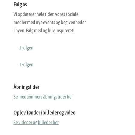
Følg os
Vi opdaterer hele tiden vores sociale
medier med nye events og begivenheder
i byen. Følg med og bliv inspireret!
Folgen
Folgen
Åbningstider
Se medlemmers åbningstider her
Oplev Tønder i billeder og video
Se videoer og billeder her