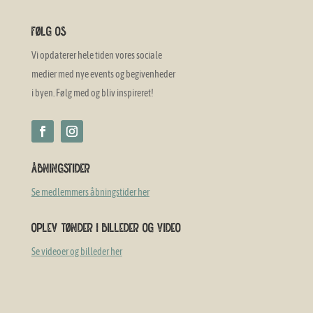
Følg os
Vi opdaterer hele tiden vores sociale
medier med nye events og begivenheder
i byen. Følg med og bliv inspireret!
Åbningstider
Se medlemmers åbningstider her
Oplev Tønder i billeder og video
Se videoer og billeder her