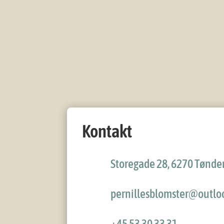
Kontakt
Storegade 28, 6270 Tønde
pernillesblomster@outlo
+45 53 30 33 31