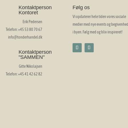
Kontaktperson
Følg os
Kontoret
Vi opdaterer hele tiden vores sociale
Erik Pedersen
medier med nye events og begivenhe
Telefon: +45 53 80 70 67
i byen. Følg med og bliv inspireret!
info@tonderhandel.dk
Kontaktperson
"SAMMEN"
Gitte Nikolajsen
Telefon: +45 41 42 62 82