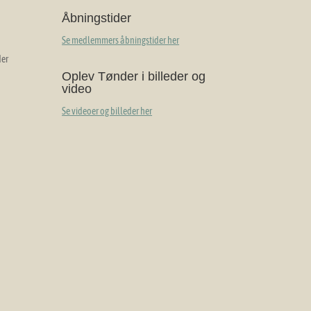
Åbningstider
Se medlemmers åbningstider her
der
Oplev Tønder i billeder og
video
Se videoer og billeder her