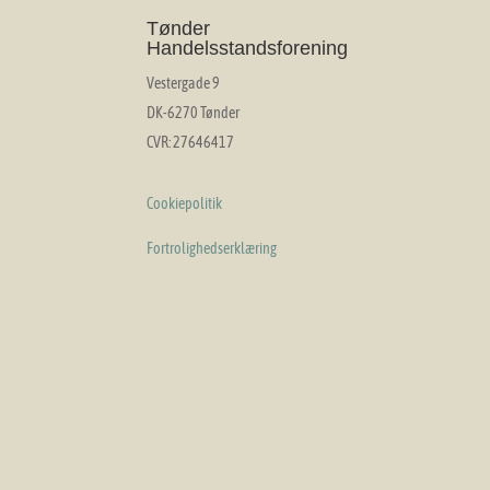
Tønder
Handelsstandsforening
Vestergade 9
DK-6270 Tønder
CVR: 27646417
Cookiepolitik
Fortrolighedserklæring