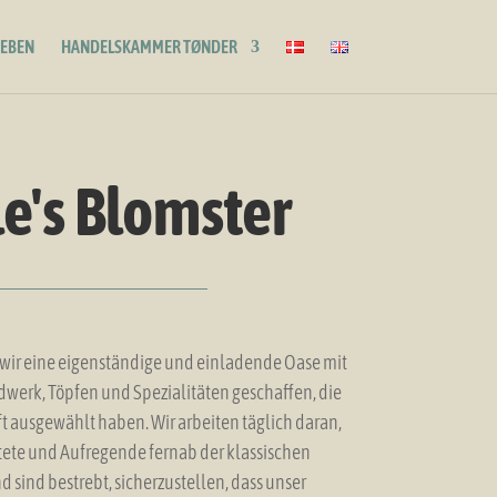
LEBEN
HANDELSKAMMER TØNDER
le's Blomster
 wir eine eigenständige und einladende Oase mit
werk, Töpfen und Spezialitäten geschaffen, die
äft ausgewählt haben. Wir arbeiten täglich daran,
ete und Aufregende fernab der klassischen
d sind bestrebt, sicherzustellen, dass unser