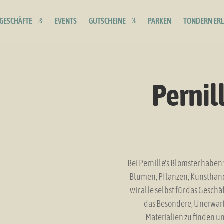
GESCHÄFTE
EVENTS
GUTSCHEINE
PARKEN
TONDERN ER
Pernil
Bei Pernille's Blomster haben
Blumen, Pflanzen, Kunsthand
wir alle selbst für das Gesch
das Besondere, Unerwart
Materialien zu finden un