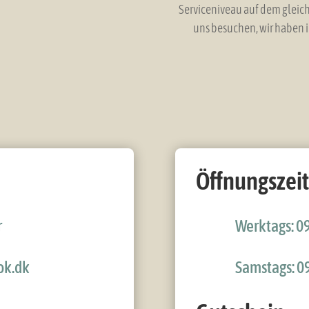
Serviceniveau auf dem gleic
uns besuchen, wir haben i
Öffnungszei
r
Werktags: 09
ok.dk
Samstags: 09