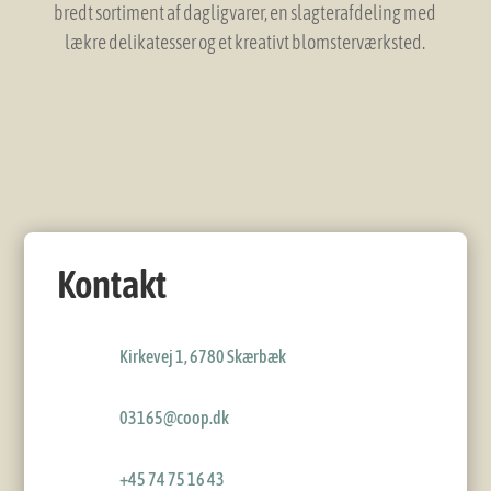
bredt sortiment af dagligvarer, en slagterafdeling med
lækre delikatesser og et kreativt blomsterværksted.
Kontakt
Kirkevej 1, 6780 Skærbæk
03165@coop.dk
+45 74 75 16 43