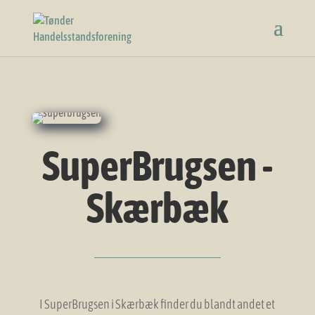
SuperBrugsen -
Skærbæk
I SuperBrugsen i Skærbæk finder du blandt andet et