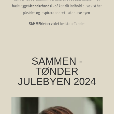
hashtagget
#tonderhandel
– så kan dit indhold blive vist her
på siden og inspirere andre til at opleve byen.
SAMMEN
viser vi det bedste af Tønder
SAMMEN -
TØNDER
JULEBYEN 2024