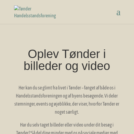
Oplev Tønder i
billeder og video
Her kan du se glimt fra livet i Tønder – fanget af både os i
Handelsstandsforeningen og af byens besøgende. Vi deler
stemninger, events og øjeblikke, der viser, hvorfor Tønder er
noget særligt.
Har du selv taget billeder eller video under dit besøg i
Tønder? Så del dine minder med os på sociale medier med