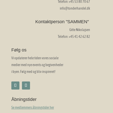
Telefon: +45 53 80 70 67
info@tonderhandel.dk
Kontaktperson "SAMMEN"
Gitte Nikolajsen
Telefon: +45 41 42 62 82
Følg os
Vi opdaterer hele tiden vores sociale
medier med nye events og begivenheder
i byen. Følg med og bliv inspireret!
Åbningstider
Se medlemmers åbningstider her