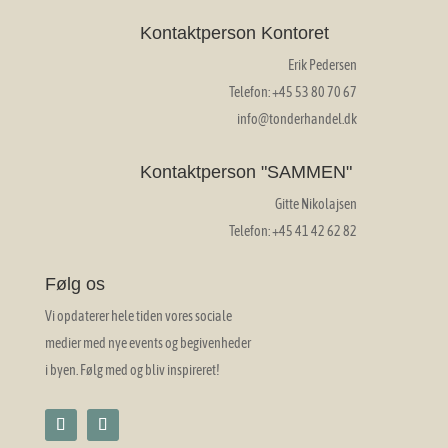
Kontaktperson Kontoret
Erik Pedersen
Telefon: +45 53 80 70 67
info@tonderhandel.dk
Kontaktperson "SAMMEN"
Gitte Nikolajsen
Telefon: +45 41 42 62 82
Følg os
Vi opdaterer hele tiden vores sociale
medier med nye events og begivenheder
i byen. Følg med og bliv inspireret!