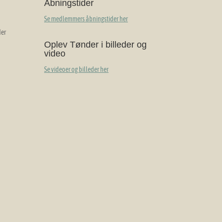
Åbningstider
Se medlemmers åbningstider her
der
Oplev Tønder i billeder og
video
Se videoer og billeder her