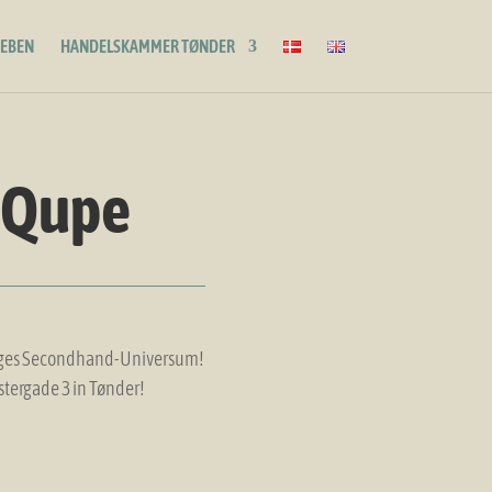
LEBEN
HANDELSKAMMER TØNDER
Qupe
iges Secondhand-Universum!
stergade 3 in Tønder!