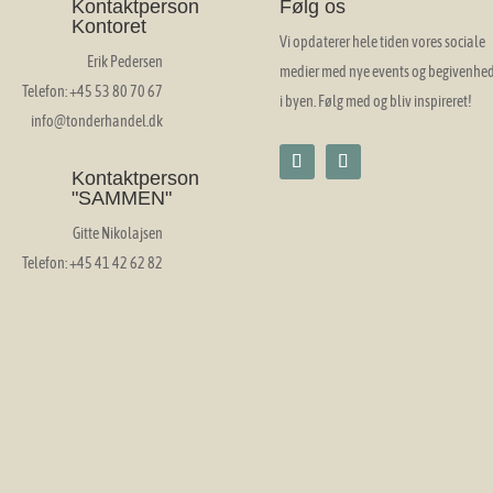
Kontaktperson
Følg os
Kontoret
Vi opdaterer hele tiden vores sociale
Erik Pedersen
medier med nye events og begivenhe
Telefon: +45 53 80 70 67
i byen. Følg med og bliv inspireret!
info@tonderhandel.dk
Kontaktperson
"SAMMEN"
Gitte Nikolajsen
Telefon: +45 41 42 62 82