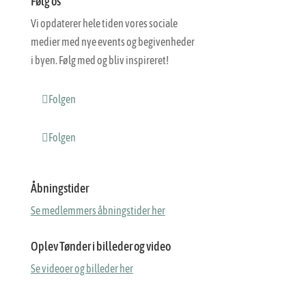
Følg os
Vi opdaterer hele tiden vores sociale
medier med nye events og begivenheder
i byen. Følg med og bliv inspireret!
Folgen
Folgen
Åbningstider
Se medlemmers åbningstider her
Oplev Tønder i billeder og video
Se videoer og billeder her