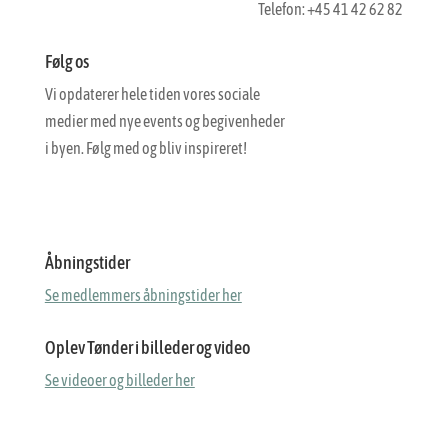
Telefon: +45 41 42 62 82
Følg os
Vi opdaterer hele tiden vores sociale
medier med nye events og begivenheder
i byen. Følg med og bliv inspireret!
Åbningstider
Se medlemmers åbningstider her
Oplev Tønder i billeder og video
Se videoer og billeder her