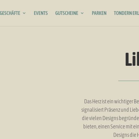
GESCHÄFTE
EVENTS
GUTSCHEINE
PARKEN
TONDERN ER
L
Das Herz ist ein wichtiger 
signalisiert Präsenz und Lieb
die vielen Designs begründete
bieten, einen Service mit 
Designs die 