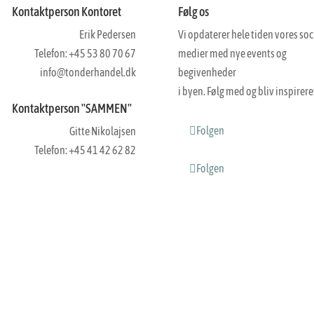
Kontaktperson Kontoret
Følg os
Erik Pedersen
Vi opdaterer hele tiden vores soc
Telefon: +45 53 80 70 67
medier med nye events og
info@tonderhandel.dk
begivenheder
i byen. Følg med og bliv inspirere
Kontaktperson "SAMMEN"
Folgen
Gitte Nikolajsen
Telefon: +45 41 42 62 82
Folgen