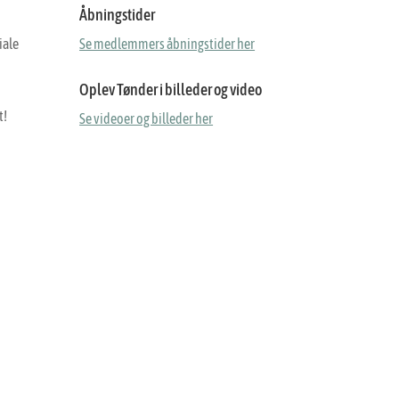
Åbningstider
iale
Se medlemmers åbningstider her
Oplev Tønder i billeder og video
t!
Se videoer og billeder her