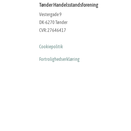
Tønder Handelsstandsforening
Vestergade 9
DK-6270 Tønder
CVR: 27646417
Cookiepolitik
Fortrolighedserklæring