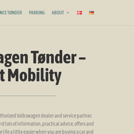
ENCE TØNDER
PARKING
ABOUT
gen Tønder –
t Mobility
thorized Volkswagen dealer and service partner.
nd lots of information, practical advice, offers and
life a little easier when you are buying a car and