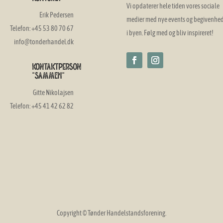
Vi opdaterer hele tiden vores sociale
Erik Pedersen
medier med nye events og begivenhe
Telefon: +45 53 80 70 67
i byen. Følg med og bliv inspireret!
info@tonderhandel.dk
Kontaktperson
"SAMMEN"
Gitte Nikolajsen
Telefon: +45 41 42 62 82
Copyright © Tønder Handelstandsforening.