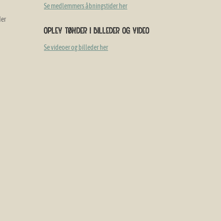
Se medlemmers åbningstider her
der
Oplev Tønder i billeder og video
Se videoer og billeder her