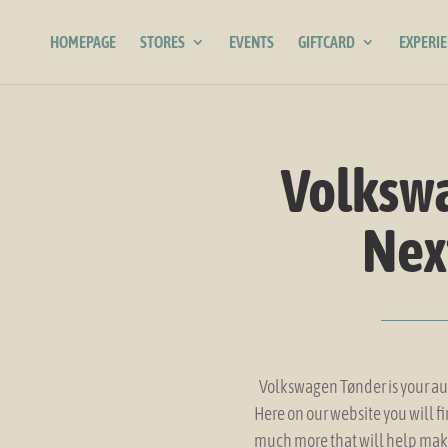
HOMEPAGE
STORES
EVENTS
GIFTCARD
EXPERI
Volkswa
Nex
Volkswagen Tønder is your au
Here on our website you will fi
much more that will help make 