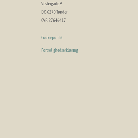
Vestergade 9
DK-6270 Tønder
CVR: 27646417
Cookiepolitik
Fortrolighedserklæring