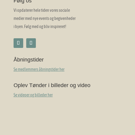
Følg os
Vi opdaterer hele tiden vores sociale
medier med nye events og begivenheder
i byen. Følg med og bliv inspireret!
Åbningstider
Se medlemmers åbningstider her
Oplev Tønder i billeder og video
Se videoer og billeder her