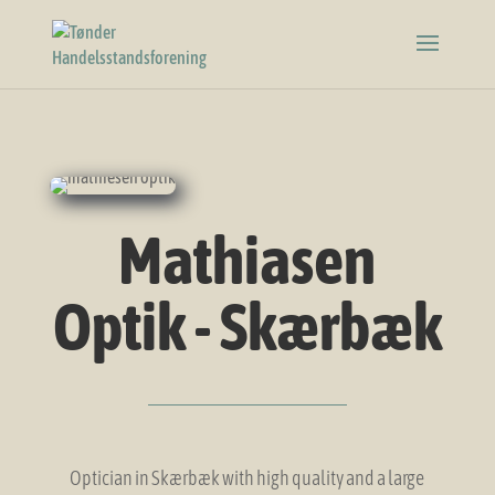
Mathiasen
Optik - Skærbæk
Optician in Skærbæk with high quality and a large