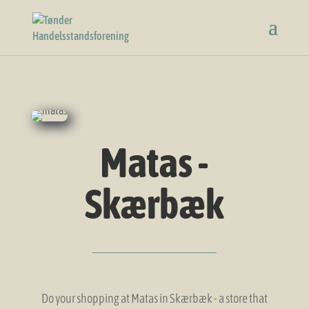
Matas -
Skærbæk
Do your shopping at Matas in Skærbæk - a store that