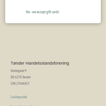
Yes - we accept gift cards
Tønder Handelsstandsforening
Vestergade 9
DK-6270 Tønder
CVR: 27646417
Cookiepolitik