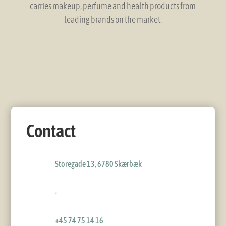
carries makeup, perfume and health products from
leading brands on the market.
Contact
Storegade 13, 6780 Skærbæk
-
+45 74 75 14 16