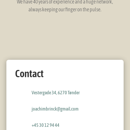
We have 40 years of experience and a huge network,
always keeping our finger on the pulse.
Contact
Vestergade 34, 6270 Tønder
joachimbrinck@gmail.com
+45 30 12 94 44