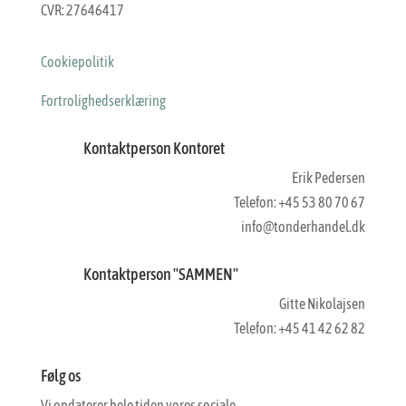
CVR: 27646417
Cookiepolitik
Fortrolighedserklæring
Kontaktperson Kontoret
Erik Pedersen
Telefon: +45 53 80 70 67
info@tonderhandel.dk
Kontaktperson "SAMMEN"
Gitte Nikolajsen
Telefon: +45 41 42 62 82
Følg os
Vi opdaterer hele tiden vores sociale