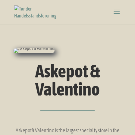
Askepot &
Valentino
Askepot& Valentino is the largest specialty store in the