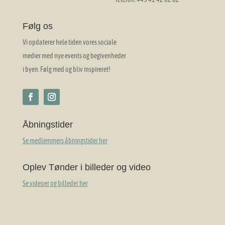
Følg os
Vi opdaterer hele tiden vores sociale
medier med nye events og begivenheder
i byen. Følg med og bliv inspireret!
Åbningstider
Se medlemmers åbningstider her
Oplev Tønder i billeder og video
Se videoer og billeder her