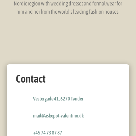
Nordic region with wedding dresses and formal wear for
him and her from the world's leading fashion houses.
Contact
Vestergade 41, 6270 Tønder
mail@askepot-valentino.dk
+45 74 73 87 87